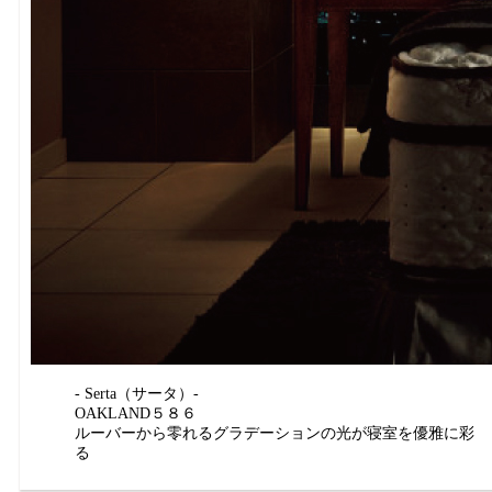
- Serta（サータ）-
OAKLAND５８６
ルーバーから零れるグラデーションの光が寝室を優雅に彩
る